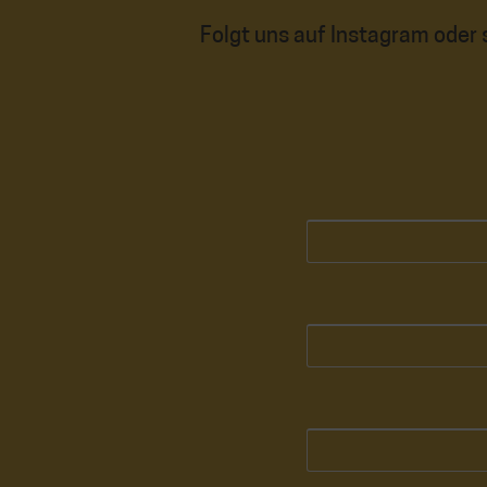
Folgt uns auf Instagram oder 
B
i
t
t
e
l
a
s
s