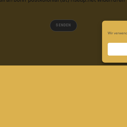
il an bonn-postkolonial (at) riseup.net widerrufen
Wir verwend