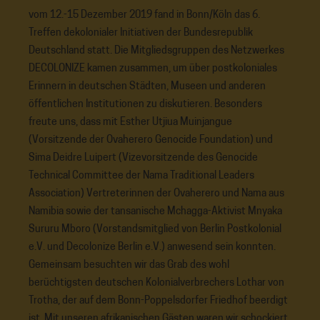
vom 12.-15 Dezember 2019 fand in Bonn/Köln das 6.
Treffen dekolonialer Initiativen der Bundesrepublik
Deutschland statt. Die Mitgliedsgruppen des Netzwerkes
DECOLONIZE kamen zusammen, um über postkoloniales
Erinnern in deutschen Städten, Museen und anderen
öffentlichen Institutionen zu diskutieren. Besonders
freute uns, dass mit Esther Utjiua Muinjangue
(Vorsitzende der Ovaherero Genocide Foundation) und
Sima Deidre Luipert (Vizevorsitzende des Genocide
Technical Committee der Nama Traditional Leaders
Association) Vertreterinnen der Ovaherero und Nama aus
Namibia sowie der tansanische Mchagga-Aktivist Mnyaka
Sururu Mboro (Vorstandsmitglied von Berlin Postkolonial
e.V. und Decolonize Berlin e.V.) anwesend sein konnten.
Gemeinsam besuchten wir das Grab des wohl
berüchtigsten deutschen Kolonialverbrechers Lothar von
Trotha, der auf dem Bonn-Poppelsdorfer Friedhof beerdigt
ist. Mit unseren afrikanischen Gästen waren wir schockiert