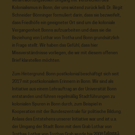
verantwortungsvollen Umgang mit Verbrechen des
Kolonialismus in Bonn, der uns wütend zurück ließ. Dr. Birgit
Schneider-Bönninger formuliert darin, dass sie bezweifelt,
dass Friedhöfe ein geeigneter Ort sind um die koloniale
Vergangenheit Bonns aufzuarbeiten und dass sie die
Beziehung von Lothar von Trotha und Bonn grundsätzlich
in Frage stellt. Wir haben das Gefühl, dass hier
Missverständnisse vorliegen, die wir mit diesem offenen
Brief klarstellen möchten.
Zum Hintergrund: Bonn postkolonial beschäftigt sich seit
2017 mit postkolonialem Erinnern in Bonn. Wir sind als
Initiative aus einem Lehrauftrag an der Universität Bonn
entstanden und führen regelmäßig Stadtführungen zu
kolonialen Spuren in Bonn durch, zum Beispiel in
Kooperation mit der Bundeszentrale für politische Bildung.
Anlass des Entstehens unserer Initiative war und ist u.a.
der Umgang der Stadt Bonn mit dem Grab Lothar von
Fußnote 1
Trothas. Lothar von Trothas Grab wurde bis 2008