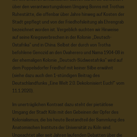
über den verantwortungslosen Umgang Bonns mit Trothas
Ruhestätte, die offenbar über Jahre hinweg auf Kosten der
Stadt gepflegt und von der Friedhofsleitung als Ehrengrab
bezeichnet worden ist. Vergeblich suchten wir Hinweise
auf seine Kriegsverbrechen in der Kolonie „Deutsch-
Ostafrika“ und in China. Selbst der durch von Trotha
befohlene Genozid an den Ovaherero und Nama 1904-08 in
der ehemaligen Kolonie „Deutsch-Südwestafrika“ wird auf
dem Poppelsdorfer Friedhof mit keiner Silbe erwähnt
(siehe dazu auch den 1-stündigen Beitrag des
Deutschlandfunks „Eine Welt 2.0. Dekolonisiert Euch!“ vom
11.1.2020).
Im unerträglichen Kontrast dazu steht der pietätlose
Umgang der Stadt Köln mit den Gebeinen der Opfer des
Kolonialismus, die bis heute Bestandteil der Sammlung des
Anatomischen Instituts der Universität zu Köln sind.
Ungeachtet aller seit Jahren laufenden Debatten über die