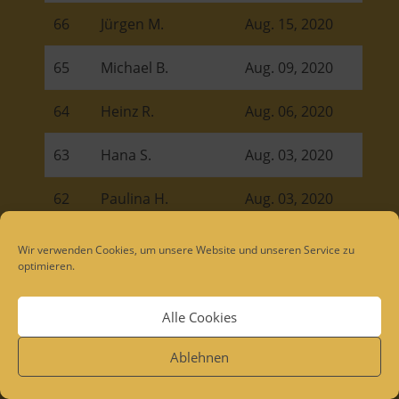
66
Jürgen M.
Aug. 15, 2020
65
Michael B.
Aug. 09, 2020
64
Heinz R.
Aug. 06, 2020
63
Hana S.
Aug. 03, 2020
62
Paulina H.
Aug. 03, 2020
61
Ralf L.
Juli 27, 2020
Wir verwenden Cookies, um unsere Website und unseren Service zu
optimieren.
60
Dominik D.
Juli 23, 2020
Alle Cookies
59
Deborah W.
Juli 22, 2020
Ablehnen
58
Jana W.
Juli 16, 2020