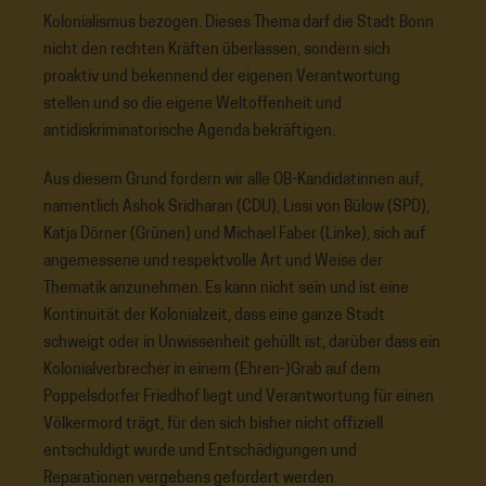
Kolonialismus bezogen. Dieses Thema darf die Stadt Bonn
nicht den rechten Kräften überlassen, sondern sich
proaktiv und bekennend der eigenen Verantwortung
stellen und so die eigene Weltoffenheit und
antidiskriminatorische Agenda bekräftigen.
Aus diesem Grund fordern wir alle OB-Kandidatinnen auf,
namentlich Ashok Sridharan (CDU), Lissi von Bülow (SPD),
Katja Dörner (Grünen) und Michael Faber (Linke), sich auf
angemessene und respektvolle Art und Weise der
Thematik anzunehmen. Es kann nicht sein und ist eine
Kontinuität der Kolonialzeit, dass eine ganze Stadt
schweigt oder in Unwissenheit gehüllt ist, darüber dass ein
Kolonialverbrecher in einem (Ehren-)Grab auf dem
Poppelsdorfer Friedhof liegt und Verantwortung für einen
Völkermord trägt, für den sich bisher nicht offiziell
entschuldigt wurde und Entschädigungen und
Reparationen vergebens gefordert werden.