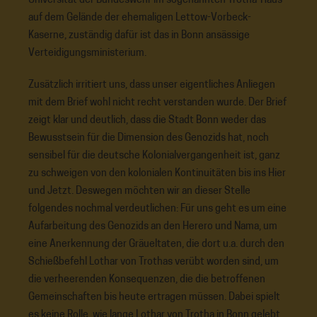
Universität der Bundeswehr im sogenannten Trotha-Haus
auf dem Gelände der ehemaligen Lettow-Vorbeck-
Kaserne, zuständig dafür ist das in Bonn ansässige
Verteidigungsministerium.
Zusätzlich irritiert uns, dass unser eigentliches Anliegen
mit dem Brief wohl nicht recht verstanden wurde. Der Brief
zeigt klar und deutlich, dass die Stadt Bonn weder das
Bewusstsein für die Dimension des Genozids hat, noch
sensibel für die deutsche Kolonialvergangenheit ist, ganz
zu schweigen von den kolonialen Kontinuitäten bis ins Hier
und Jetzt. Deswegen möchten wir an dieser Stelle
folgendes nochmal verdeutlichen: Für uns geht es um eine
Aufarbeitung des Genozids an den Herero und Nama, um
eine Anerkennung der Gräueltaten, die dort u.a. durch den
Schießbefehl Lothar von Trothas verübt worden sind, um
die verheerenden Konsequenzen, die die betroffenen
Gemeinschaften bis heute ertragen müssen. Dabei spielt
es keine Rolle, wie lange Lothar von Trotha in Bonn gelebt