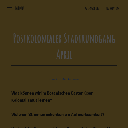
Zum
Menü
Datenschutz
|
Impressum
Inhalt
springen
Postkolonialer Stadtrundgang
April
zurück zu allen Terminen
Was können wir im Botanischen Garten über
Kolonialismus lernen?
Welchen Stimmen schenken wir Aufmerksamkeit?