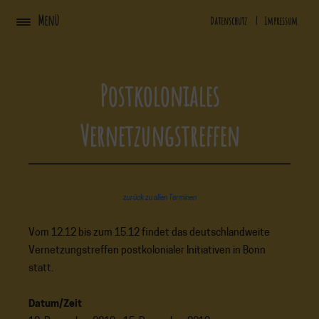
Zum
Menü
Datenschutz
|
Impressum
Inhalt
springen
Postkoloniales
Vernetzungstreffen
zurück zu allen Terminen
Vom 12.12 bis zum 15.12 findet das deutschlandweite
Vernetzungstreffen postkolonialer Initiativen in Bonn
statt.
Datum/Zeit