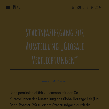
Zum
Menü
Datenschutz
|
Impressum
Inhalt
springen
Stadtspaziergang zur
Ausstellung „Globale
Verflechtungen“
zurück zu allen Terminen
Bonn postkolonial lädt zusammen mit den Co-
Kurator*innen der Ausstellung des Global Heritage Lab (Uni
Bonn, Poststr. 26) zu einem Stadtrundgang durch die